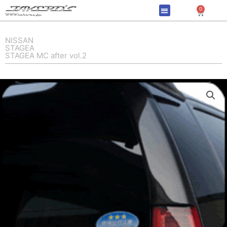
内
0
Cart
容
を
ス
NISSAN
STAGEA
キ
STAGEA MC after vol.2
ッ
プ