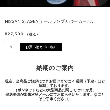
NISSAN STAGEA テールランプカバー カーボン
¥
27,500
（税込）
NISSAN
お買い物カゴに追加
STAGEA
テ
ー
納期のご案内
ル
ラ
ン
現在、全商品ご好評につきお届けまでに 4 週間（予定）ほど
プ
頂戴しております。
カ
（ボンネットなどの大型商品に関しては2.5か月）
バ
発送準備が出来次第メールにてお知らせいたします。なにと
ぞご了承ください。
ー
カ