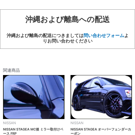
ー
ボ
ン
沖縄および離島への配送
個
沖縄および離島の配送につきましては
問い合わせフォーム
よ
りお問い合わせください
関連商品
NISSAN
NISSAN
NISSAN STAGEA MC後 ミラー取付けベ
NISSAN STAGEA オーバーフェンダーカ
ース FRP
ーボン