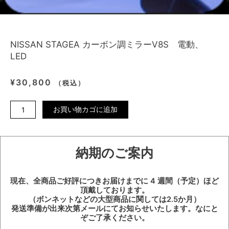
NISSAN STAGEA カーボン調ミラーV8S 電動、
LED
¥
30,800
（税込）
NISSAN
お買い物カゴに追加
STAGEA
カ
ー
納期のご案内
ボ
ン
調
現在、全商品ご好評につきお届けまでに 4 週間（予定）ほど
ミ
頂戴しております。
ラ
（ボンネットなどの大型商品に関しては2.5か月）
ー
発送準備が出来次第メールにてお知らせいたします。なにと
ぞご了承ください。
V8S