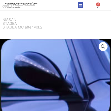
内
0
Cart
容
を
ス
NISSAN
STAGEA
キ
STAGEA MC after vol.2
ッ
プ