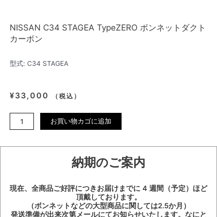
NISSAN C34 STAGEA TypeZERO ボンネットダクト
カーボン
型式: C34 STAGEA
¥
33,000
（税込）
NISSAN
お買い物カゴに追加
C34
STAGEA
typeZERO
納期のご案内
ボ
ン
ネ
現在、全商品ご好評につきお届けまでに 4 週間（予定）ほど
ッ
頂戴しております。
ト
（ボンネットなどの大型商品に関しては2.5か月）
ダ
発送準備が出来次第メールにてお知らせいたします。なにと