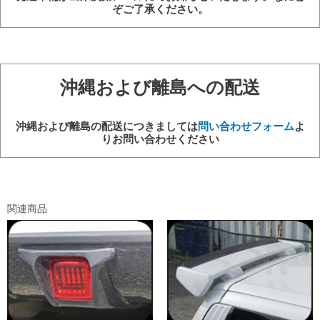
ぞご了承ください。
ク
ト
カ
ー
ボ
沖縄および離島への配送
ン
個
沖縄および離島の配送につきましては
問い合わせフォーム
よ
りお問い合わせください
関連商品