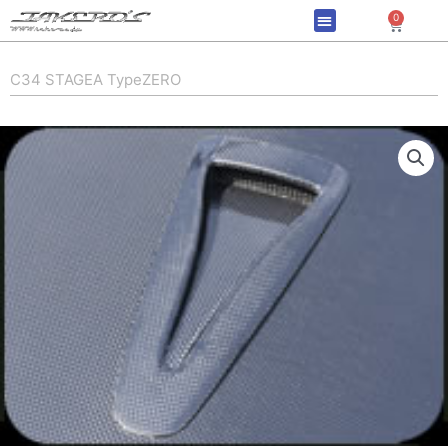
内
0
Cart
容
を
ス
C34 STAGEA TypeZERO
キ
ッ
プ