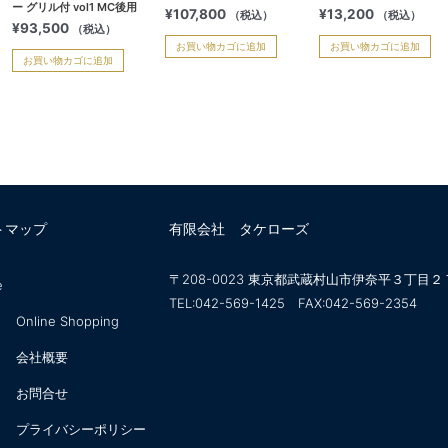
ー グリル付 vol1 MC後用
¥
107,800
¥
13,200
（税込）
（税込）
¥
93,500
（税込）
お買い物カゴに追加
お買い物カゴに追加
お買い物カゴに追加
トマップ
有限会社 タケローズ
〒208-0023 東京都武蔵村山市伊奈平３丁目２
e
TEL:042-569-1425 FAX:042-569-2354
Online Shopping
会社概要
お問合せ
プライバシーポリシー