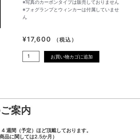
※写真のカーボンタイプは販売しておりません
※フォグランプとウィンカーは付属していませ
ん
¥
17,600
（税込）
NISSAN
お買い物カゴに追加
C34
STAGEA
VOL3
フ
ォ
グ
フ
のご案内
ィ
ニ
ッ
 4 週間（予定）ほど頂戴しております。
商品に関しては2.5か月）
シ