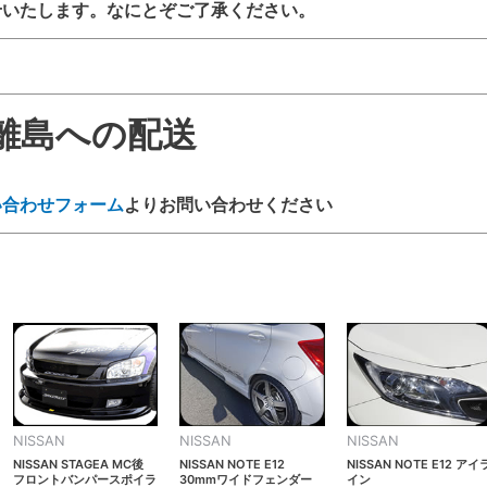
せいたします。なにとぞご了承ください。
ャ
ー
VOL1
～
3
離島への配送
ま
で
使
い合わせフォーム
よりお問い合わせください
用
可
(FRP)
個
NISSAN
NISSAN
NISSAN
NISSAN STAGEA MC後
NISSAN NOTE E12
NISSAN NOTE E12 アイ
フロントバンパースポイラ
30mmワイドフェンダー
イン