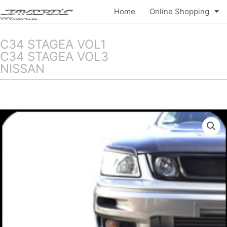
内
Home
Online Shopping
容
を
ス
C34 STAGEA VOL1
キ
C34 STAGEA VOL3
ッ
NISSAN
プ