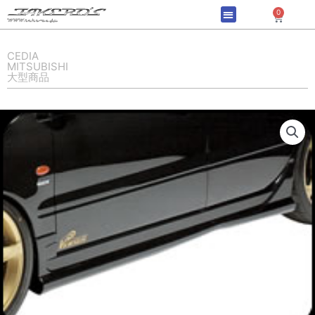
内
0
Cart
容
を
ス
CEDIA
MITSUBISHI
キ
大型商品
ッ
プ