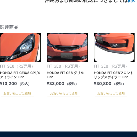
関連商品
FIT GE8（RS専用）
FIT GE8（RS専用）
FIT GE8（RS専用）
HONDA FIT GE6/8 GP1/4
HONDA FIT GE8 グリル
HONDA FIT GE8フロント
アイライン FRP
FRP
リップスポイラー FRP
¥
13,200
¥
33,000
¥
30,800
（税込）
（税込）
（税込）
お買い物カゴに追加
お買い物カゴに追加
お買い物カゴに追加