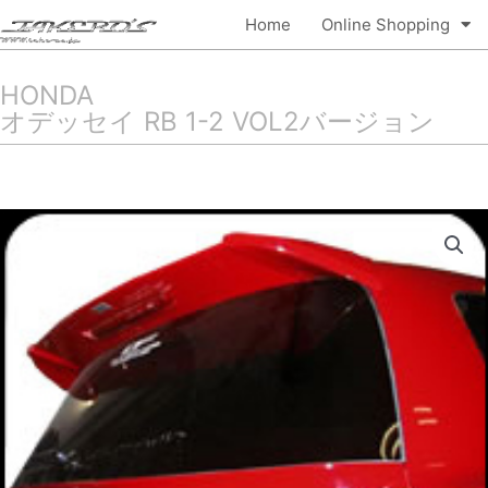
内
Home
Online Shopping
容
を
ス
HONDA
キ
オデッセイ RB 1-2 VOL2バージョン
ッ
プ