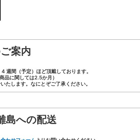
2
VOL2
バ
ー
ジ
ョ
のご案内
ン
Ｒ
Ｗ
 4 週間（予定）ほど頂戴しております。
タ
商品に関しては2.5か月）
イ
せいたします。なにとぞご了承ください。
プ
2
個
離島への配送
い合わせフォーム
よりお問い合わせください