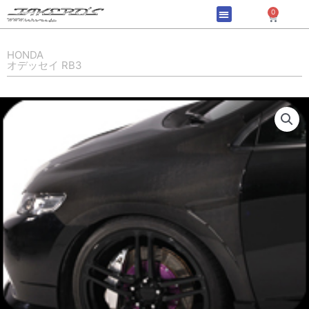
内
0
Cart
容
を
ス
HONDA
オデッセイ RB3
キ
ッ
プ