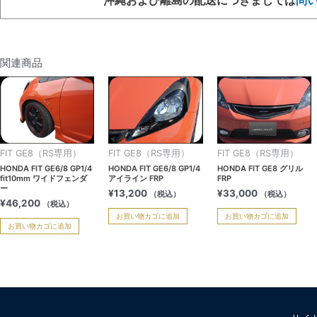
関連商品
FIT GE8（RS専用）
FIT GE8（RS専用）
FIT GE8（RS専用）
HONDA FIT GE6/8 GP1/4
HONDA FIT GE6/8 GP1/4
HONDA FIT GE8 グリル
fit10mm ワイドフェンダ
アイライン FRP
FRP
ー
¥
13,200
¥
33,000
（税込）
（税込）
¥
46,200
（税込）
お買い物カゴに追加
お買い物カゴに追加
お買い物カゴに追加