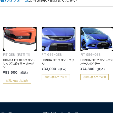
FIT GE8（RS専用）
FIT GE6~GE8
FIT GE6~GE8
HONDA FIT GE8フロント
HONDA FIT フロントグリ
HONDA FIT フロントバン
リップスポイラー カーボ
ル
パースポイラー
ン
¥
33,000
¥
74,800
（税込）
（税込）
¥
83,600
（税込）
お買い物カゴに追加
お買い物カゴに追加
お買い物カゴに追加