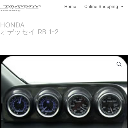
内
Home
Online Shopping
容
を
ス
HONDA
キ
オデッセイ RB 1-2
ッ
プ