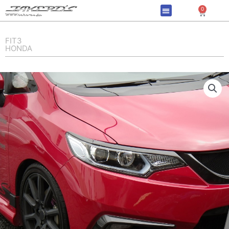
内
0
Cart
容
を
ス
FIT3
HONDA
キ
ッ
プ