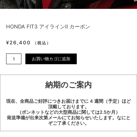
HONDA FIT3 アイラインⅡ カーボン
¥
26,400
（税込）
HONDA
お買い物カゴに追加
FIT3
ア
イ
納期のご案内
ラ
イ
ン
現在、全商品ご好評につきお届けまでに 4 週間（予定）ほど
Ⅱ
頂戴しております。
カ
（ボンネットなどの大型商品に関しては2.5か月）
ー
発送準備が出来次第メールにてお知らせいたします。なにと
ぞご了承ください。
ボ
ン