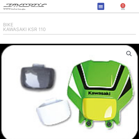
内
0
Cart
容
を
ス
BIKE
KAWASAKI KSR 110
キ
ッ
プ