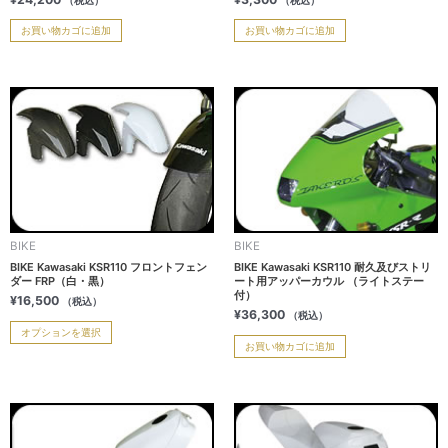
（税込）
（税込）
お買い物カゴに追加
お買い物カゴに追加
こ
の
商
品
に
は
複
BIKE
BIKE
数
BIKE Kawasaki KSR110 フロントフェン
BIKE Kawasaki KSR110 耐久及びストリ
の
ダー FRP（白・黒）
ート用アッパーカウル （ライトステー
バ
付）
¥
16,500
（税込）
¥
36,300
リ
（税込）
オプションを選択
エ
お買い物カゴに追加
ー
シ
ョ
ン