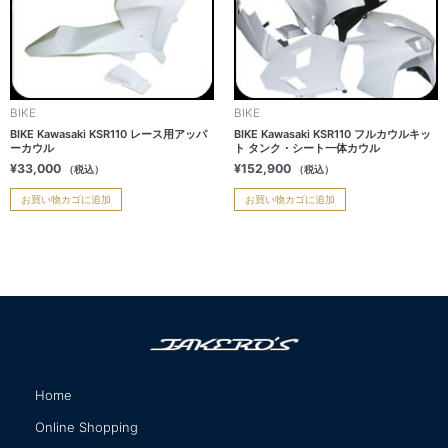
が
あ
り
ま
す。
オ
BIKE
BIKE
プ
BIKE Kawasaki KSR110 レース用アッパ
BIKE Kawasaki KSR110 フルカウルキッ
ーカウル
ト タンク・シート一体カウル
シ
¥
33,000
¥
152,900
（税込）
（税込）
ョ
ン
お買い物カゴに追加
お買い物カゴに追加
は
商
品
ペ
ー
ジ
か
ら
Home
選
サイトマップ
択
Online Shopping
で