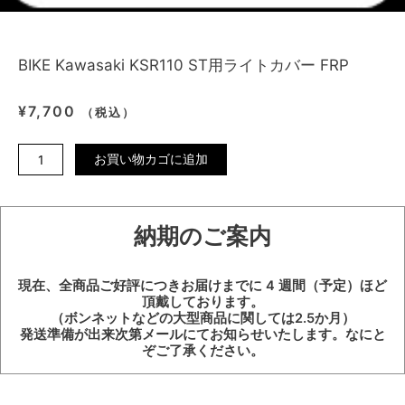
BIKE Kawasaki KSR110 ST用ライトカバー FRP
¥
7,700
（税込）
BIKE
お買い物カゴに追加
Kawasaki
KSR110
ST
納期のご案内
用
ラ
イ
現在、全商品ご好評につきお届けまでに 4 週間（予定）ほど
ト
頂戴しております。
カ
（ボンネットなどの大型商品に関しては2.5か月）
バ
発送準備が出来次第メールにてお知らせいたします。なにと
ぞご了承ください。
ー
FRP
個