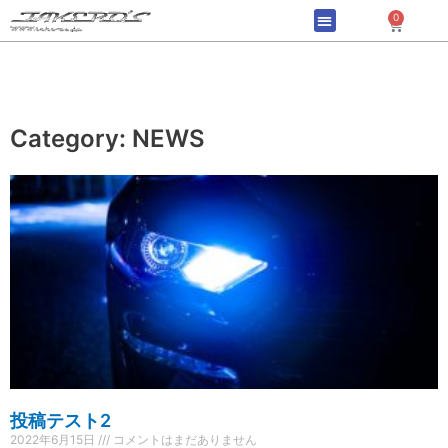
内
0
Cart
容
を
ス
キ
ッ
Category: NEWS
プ
投稿テスト2
2022年6月15日
コメントはまだありません